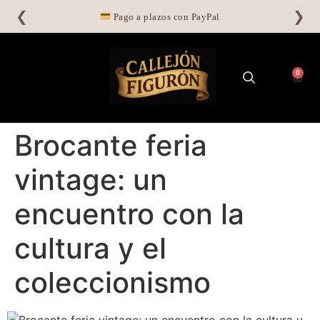
❮
❯
Pago a plazos con PayPal
0
Brocante feria
vintage: un
encuentro con la
cultura y el
coleccionismo