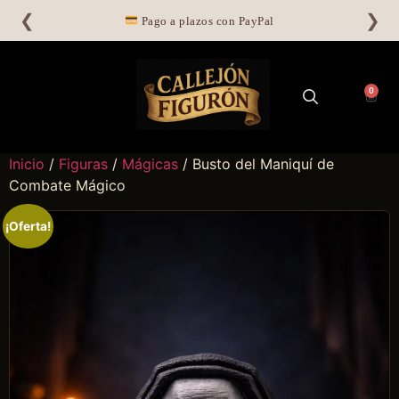
❮
❯
Pago a plazos con PayPal
0
Inicio
/
Figuras
/
Mágicas
/ Busto del Maniquí de
Combate Mágico
¡Oferta!