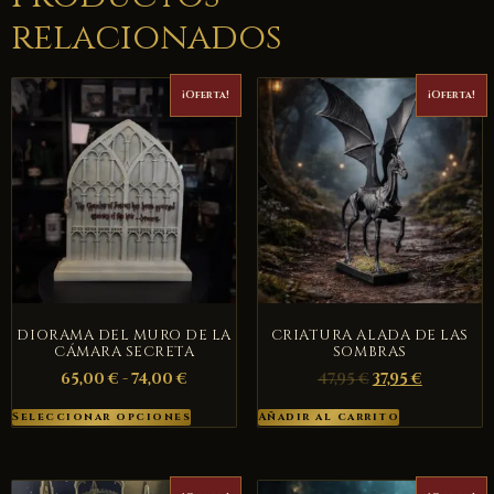
relacionados
¡Oferta!
¡Oferta!
DIORAMA DEL MURO DE LA
CRIATURA ALADA DE LAS
CÁMARA SECRETA
SOMBRAS
65,00
€
-
74,00
€
47,95
€
37,95
€
Seleccionar opciones
Añadir al carrito