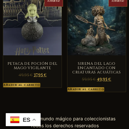
¡Oferta!
¡Oferta!
PETACA DE POCIÓN DEL
SIRENA DEL LAGO
MAGO VIGILANTE
ENCANTADO CON
CRIATURAS ACUÁTICAS
49,95
€
37,95
€
59,95
€
49,95
€
Añadir al carrito
Añadir al carrito
Figuras del mundo mágico para coleccionistas
ES
Todos los derechos reservados