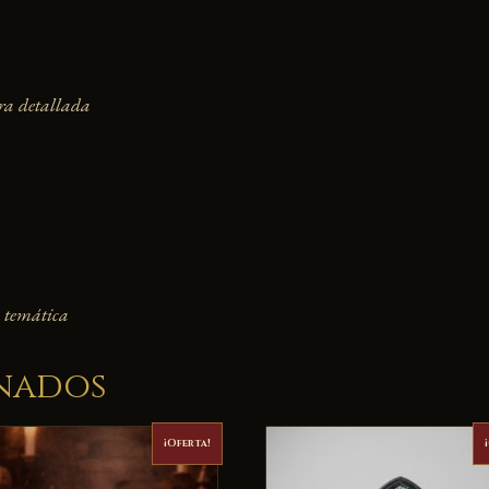
ra detallada
n temática
nados
¡Oferta!