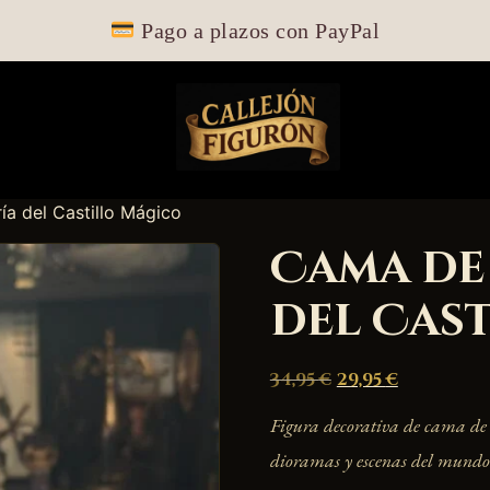
Pago a plazos con PayPal
a del Castillo Mágico
Cama de
del Cas
34,95
€
29,95
€
Figura decorativa de cama de 
dioramas y escenas del mundo 