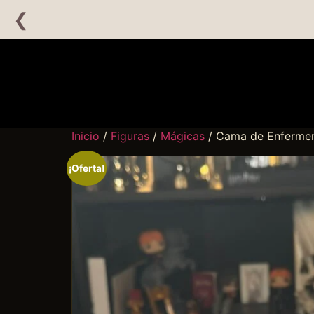
❮
Inicio
/
Figuras
/
Mágicas
/ Cama de Enfermerí
¡Oferta!